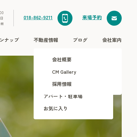
00
018-862-9211
来場予約
祝日
参照
ンナップ
不動産情報
ブログ
会社案内
土地・分譲地
会社概要
建売住宅
CM Gallery
中古住宅
採用情報
アパート・駐車場
お気に入り