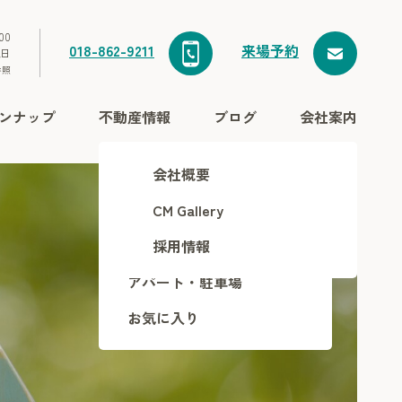
00
018-862-9211
来場予約
祝日
参照
ンナップ
不動産情報
ブログ
会社案内
土地・分譲地
会社概要
建売住宅
CM Gallery
中古住宅
採用情報
アパート・駐車場
お気に入り