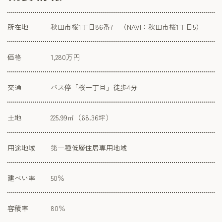
所在地
秋田市桜1丁目86番7 （NAVI：秋田市桜1丁目5）
価格
1,280万円
交通
バス停「桜一丁目」徒歩4分
土地
225.99㎡（68.36坪）
用途地域
第一種低層住居専用地域
建ぺい率
50％
容積率
80％