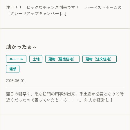
注目！！ ビッグなチャンス到来です！ ハーベストホームの
『グレードアップキャンペー […]
助かったぁ～
ニュース
土地
建物（建売住宅）
建物（注文住宅）
雑感
2026.06.01
翌日の朝早く、急な訪問の用事が出来、手土産が必要となり19時
近くだったので困っていたところ・・・。 知人が経営 […]