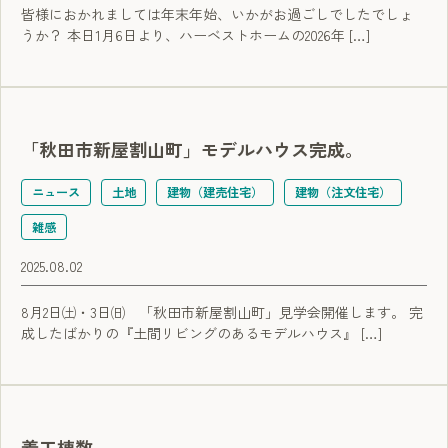
皆様におかれましては年末年始、いかがお過ごしでしたでしょ
うか？ 本日1月6日より、ハーベストホームの2026年 […]
「秋田市新屋割山町」モデルハウス完成。
ニュース
土地
建物（建売住宅）
建物（注文住宅）
雑感
2025.08.02
8月2日㈯・3日㈰ 「秋田市新屋割山町」見学会開催します。 完
成したばかりの『土間リビングのあるモデルハウス』 […]
着工棟数