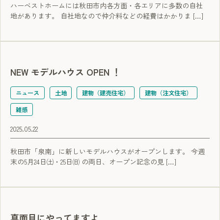
ハーベストホームには秋田市内各方面・各エリアに多数の自社
地があります。 自社地なので仲介料などの経費はかかりま […]
NEW モデルハウス OPEN ！
ニュース
土地
建物（建売住宅）
建物（注文住宅）
雑感
2025.05.22
秋田市「泉南」に新しいモデルハウスがオープンします。 今週
末の5月24日㈯・25日㈰ の両日、オープン記念の見 […]
真面目にやってますよ