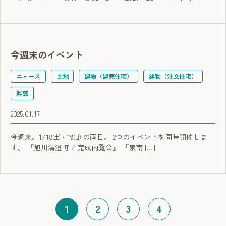
今週末のイベント
ニュース
土地
建物（建売住宅）
建物（注文住宅）
雑感
2025.01.17
今週末。1/18㈯・19㈰ の両日。 2つのイベントを同時開催しま
す。 『旭川清澄町 / 完成内覧会』 『泉南 […]
1
2
3
4
（現在のページ）