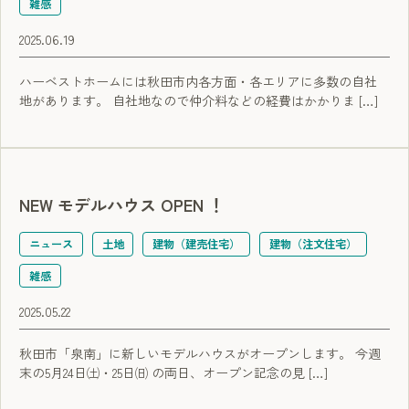
雑感
2025.06.19
ハーベストホームには秋田市内各方面・各エリアに多数の自社
地があります。 自社地なので仲介料などの経費はかかりま […]
NEW モデルハウス OPEN ！
ニュース
土地
建物（建売住宅）
建物（注文住宅）
雑感
2025.05.22
秋田市「泉南」に新しいモデルハウスがオープンします。 今週
末の5月24日㈯・25日㈰ の両日、オープン記念の見 […]