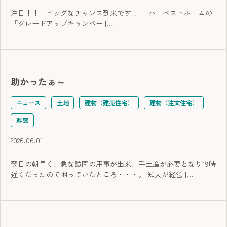
注目！！ ビッグなチャンス到来です！ ハーベストホームの
『グレードアップキャンペー […]
助かったぁ～
ニュース
土地
建物（建売住宅）
建物（注文住宅）
雑感
2026.06.01
翌日の朝早く、急な訪問の用事が出来、手土産が必要となり19時
近くだったので困っていたところ・・・。 知人が経営 […]